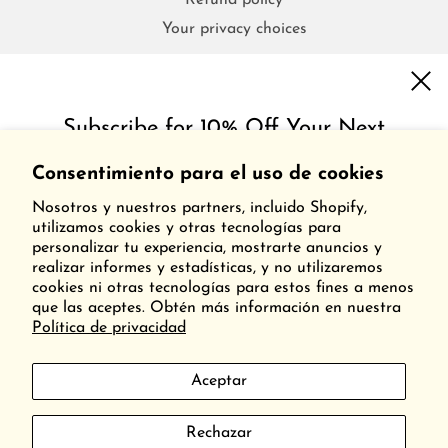
Refund policy
Your privacy choices
FAQs
Subscribe for 10% Off Your Next
Order!
Contact Us
Consentimiento para el uso de cookies
Shipping & Return Policy
Get inspired with special discounts & insider tips.
Nosotros y nuestros partners, incluido Shopify,
Frequently Asked Questions
utilizamos cookies y otras tecnologías para
Nutrition
personalizar tu experiencia, mostrarte anuncios y
realizar informes y estadísticas, y no utilizaremos
Find Us
cookies ni otras tecnologías para estos fines a menos
Our Commitment to Accessibility
que las aceptes. Obtén más información en nuestra
Política de privacidad
Aceptar
Este sitio está protegido por hCaptcha y se aplican
la Política de
Español
privacidad de hCaptcha
y los
Términos del servicio.
Rechazar